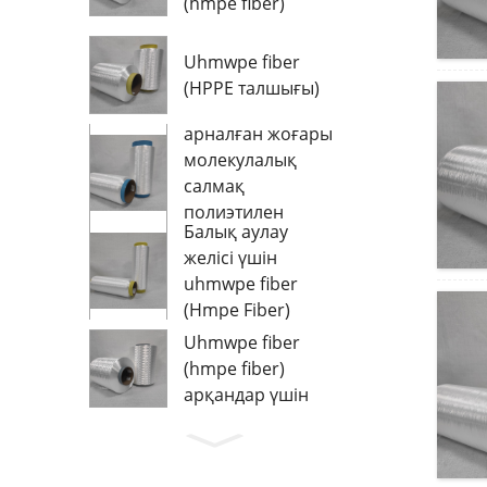
(hmpe fiber)
Uhmwpe fiber
(HPPE талшығы)
Ультра - Матаға
арналған жоғары
молекулалық
салмақ
полиэтилен
Балық аулау
талшықтары
желісі үшін
uhmwpe fiber
(Hmpe Fiber)
Uhmwpe fiber
(hmpe fiber)
арқандар үшін