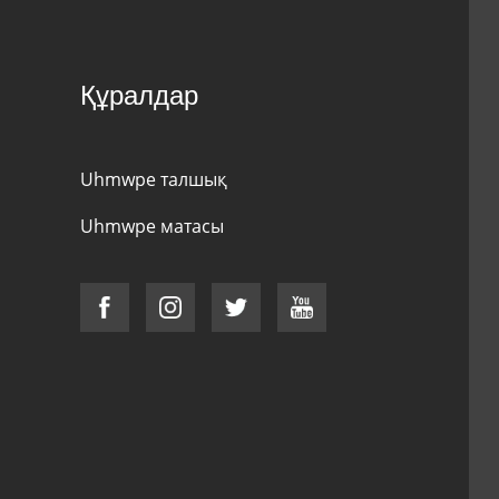
Құралдар
Uhmwpe талшық
Uhmwpe матасы