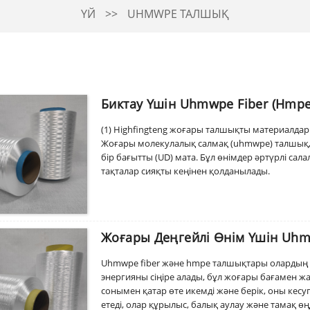
ҮЙ
UHMWPE ТАЛШЫҚ
Биктау Үшін Uhmwpe Fiber (hmpe 
(1) Highfingteng жоғары талшықты материалдары 
Жоғары молекулалық салмақ (uhmwpe) талшық,
бір бағытты (UD) мата. Бұл өнімдер әртүрлі сал
тақталар сияқты кеңінен қолданылады.
Жоғары Деңгейлі Өнім Үшін Uh
Uhmwpe fiber және hmpe талшықтары олардың 
энергияны сіңіре алады, бұл жоғары бағамен ж
сонымен қатар өте икемді және берік, оны кесу
етеді, олар құрылыс, балық аулау және тамақ 