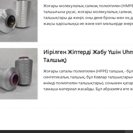
Жоғары молекулалық салмақ полиэтилен (HMPE)
талшығына ұқсас, жоғары молекулалық салмақ
талшықтары да жеңіл, оны дене броны мен оқ-д
жақсы қарсылыққа ие және көп мөлшерде энергия
тиімді кедергі жасайды. Hmpe талшығы ылғал ме
жарамды етеді.
Иірілген Жіптерді Жабу Үшін Uh
Талшық)
Жоғары сапалы полиэтилен (HPPE) талшық - бұ
синтетикалық талшық, бұл Кевлар талшықтарына,
өнімді полиэтилен талшықтары), сонымен қатар
тамаша материал жасайды. Бұл абразияға өте 
сіңіреді, бұл оны оқтар мен басқа да өткір затт
полиэтилен талшықтары) талшық ылғал мен хими
жарамды етеді.