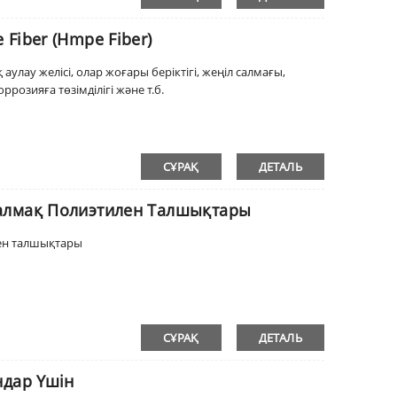
Fiber (Hmpe Fiber)
улау желісі, олар жоғары беріктігі, жеңіл салмағы,
ррозияға төзімділігі және т.б.
СҰРАҚ
ДЕТАЛЬ
Салмақ Полиэтилен Талшықтары
лен талшықтары
СҰРАҚ
ДЕТАЛЬ
ндар Үшін