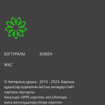
БІЗ ТУРАЛЫ
БІЗБЕН
ХАБАРЛАСЫҢЫ
ЖҚС
© Авторлық құқық - 2010 - 2023: Барлық
құқықтар қорғалған.
Ыстық өнімдер
-
Сайт
картасы
-
Арнаулы
Кескіндік HPPE иірілген жіп
,
Uhmwpe
мата жеткізушілері
,
Hmpe иірілген