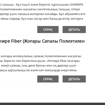
 талшық - бұл күшті және беріктік тұрғысынан UHMWPE
 полиэтиленнен жасалған синтетикалық талшық. Hmpe
әрілер үшін тамаша материал жасайды. Бұл абразияға өте
ны сіңіреді, бұл оны оқтар мен басқа да өткір заттарға
н химикаттарға төзімді, оны қатал ортада пайдалануға
СҰРАҚ
ДЕТАЛЬ
mwpe Fiber (жоғары Сапалы Полиэтилен
л жоғары молекулалық салмақ полиэтиленнен жасалған
 беріктік пен беріктікке ұқсас. Uhmwpe fiber (жоғары
 жеңіл салмақ, оны дене броны мен оқ-дәрілер үшін
жақсы қарсылыққа ие және көп мөлшерде энергияны
арға тиімді кедергі жасайды. Uhmwpe fiber (жоғары өнімді
СҰРАҚ
ДЕТАЛЬ
ялық заттарға төзімді, оны қатал ортада пайдалануға