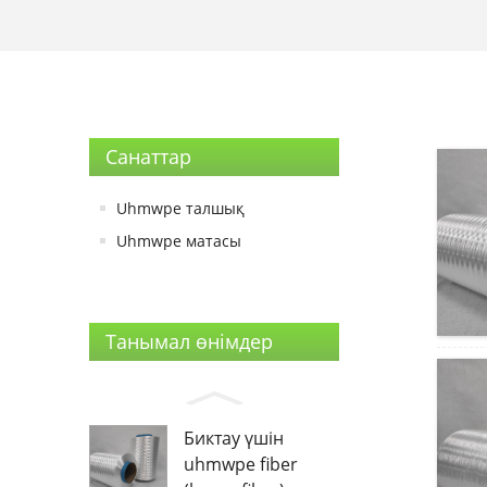
Санаттар
Uhmwpe талшық
Uhmwpe матасы
Танымал өнімдер
Биктау үшін
uhmwpe fiber