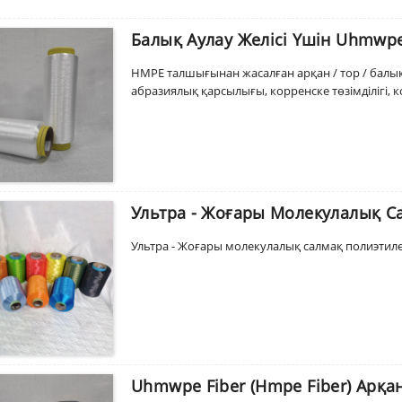
Балық Аулау Желісі Үшін Uhmwpe 
HMPE талшығынан жасалған арқан / тор / балық а
абразиялық қарсылығы, корренске төзімділігі, ко
Ультра - Жоғары Молекулалық 
Ультра - Жоғары молекулалық салмақ полиэти
Uhmwpe Fiber (hmpe Fiber) Арқа