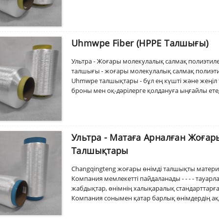
Uhmwpe Fiber (HPPE Талшығы)
Ультра - Жоғары молекулалық салмақ полиэтиле
талшығы - жоғары молекулалық салмақ полиэтиле
Uhmwpe талшықтары - бұл ең күшті және жеңіл 
броны мен оқ-дәрілерге қолдануға ыңғайлы ете
мөлшерде энергияны сіңіреді, бұл оны оқтар, пы
жасайды. Сонымен қатар, UHMWPE талшықтары 
төтеп бере алады, оны кесуге ыңғайлы етеді - Тө
Ультра - Матаға Арналған Жоға
Талшықтары
Changqingteng жоғары өнімді талшықты матери
Компания мемлекетті пайдаланады - - - - тауа
жабдықтар, өнімнің халықаралық стандарттарға с
Компания сонымен қатар барлық өнімдердің ақ
қанағаттандыру үшін сапаны бақылаудың қата