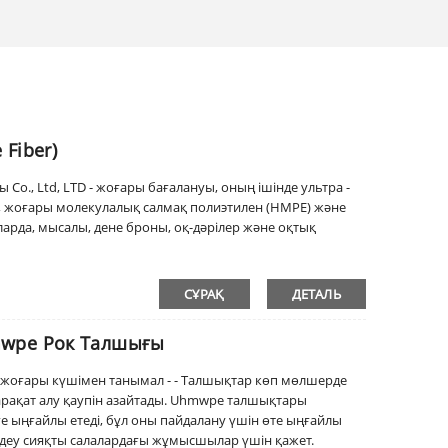
Fiber)
Co., Ltd, LTD - жоғары бағалануы, оның ішінде ультра -
 жоғары молекулалық салмақ полиэтилен (HMPE) және
аларда, мысалы, дене броны, оқ-дәрілер және оқтық
СҰРАҚ
ДЕТАЛЬ
mwpe Рок Талшығы
жоғары күшімен танымал - - Талшықтар көп мөлшерде
арақат алу қаупін азайтады. Uhmwpe талшықтары
ге ыңғайлы етеді, бұл оны пайдалану үшін өте ыңғайлы
өңдеу сияқты салалардағы жұмысшылар үшін қажет.