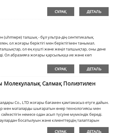
СҰРАҚ
ДЕТАЛЬ
н (uhmwpe) талшық - бұл ультра-дің синтетикалық
н, ол жоғары беріктігі мен беріктігімен танымал.
талшықтар, ол ең күшті және жеңіл талшықтар, оны дене
ді. Ол абразияға жоғары қарсылыққа ие және көп
шақтар және басқа өткір заттарға қарсы тиімді кедергі
өте икемді және температура мен қатал жағдайларға
СҰРАҚ
ДЕТАЛЬ
зімді қолғаптар.
ры Молекулалық Салмақ Полиэтилен
алдары Co., LTD жоғары бағамен қамтамасыз етуге дайын.
рлар мен маталарды шығаратын өнер технологиясы мен
әйкестігін немесе одан асып түсуіне мүмкіндік береді.
аулардан босатылуын және клиенттердің талаптарын
ң шараларын қолданады.
СҰРАҚ
ДЕТАЛЬ