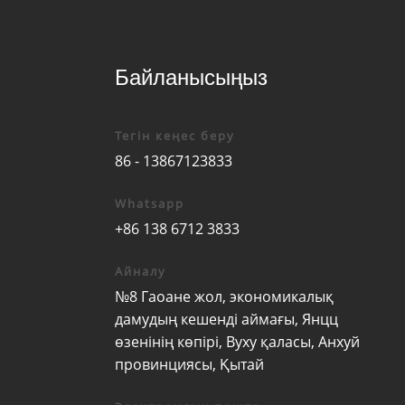
Байланысыңыз
Тегін кеңес беру
86 - 13867123833
Whatsapp
+86 138 6712 3833
Айналу
№8 Гаоане жол, экономикалық
дамудың кешенді аймағы, Янцц
өзенінің көпірі, Вуху қаласы, Анхуй
провинциясы, Қытай