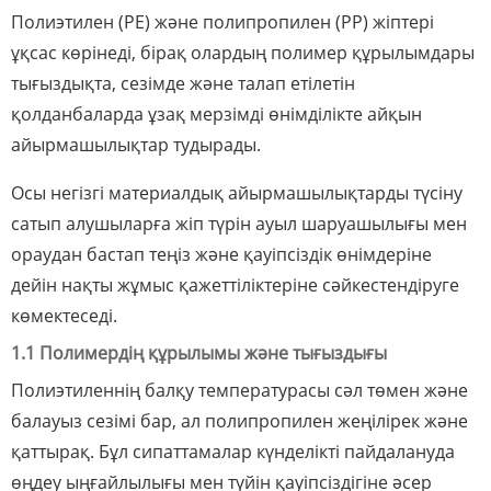
Полиэтилен (PE) және полипропилен (PP) жіптері
ұқсас көрінеді, бірақ олардың полимер құрылымдары
тығыздықта, сезімде және талап етілетін
қолданбаларда ұзақ мерзімді өнімділікте айқын
айырмашылықтар тудырады.
Осы негізгі материалдық айырмашылықтарды түсіну
сатып алушыларға жіп түрін ауыл шаруашылығы мен
ораудан бастап теңіз және қауіпсіздік өнімдеріне
дейін нақты жұмыс қажеттіліктеріне сәйкестендіруге
көмектеседі.
1.1 Полимердің құрылымы және тығыздығы
Полиэтиленнің балқу температурасы сәл төмен және
балауыз сезімі бар, ал полипропилен жеңілірек және
қаттырақ. Бұл сипаттамалар күнделікті пайдалануда
өңдеу ыңғайлылығы мен түйін қауіпсіздігіне әсер