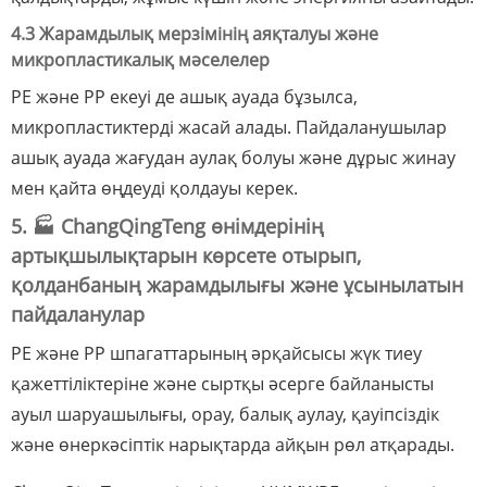
4.3 Жарамдылық мерзімінің аяқталуы және
микропластикалық мәселелер
PE және PP екеуі де ашық ауада бұзылса,
микропластиктерді жасай алады. Пайдаланушылар
ашық ауада жағудан аулақ болуы және дұрыс жинау
мен қайта өңдеуді қолдауы керек.
5. 🏭 ChangQingTeng өнімдерінің
артықшылықтарын көрсете отырып,
қолданбаның жарамдылығы және ұсынылатын
пайдаланулар
PE және PP шпагаттарының әрқайсысы жүк тиеу
қажеттіліктеріне және сыртқы әсерге байланысты
ауыл шаруашылығы, орау, балық аулау, қауіпсіздік
және өнеркәсіптік нарықтарда айқын рөл атқарады.