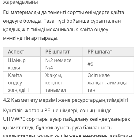
жарамдылығы
Екі материалды да төменгі сортты өнімдерге қайта
өңдеуге болады. Таза, түсі бойынша сұрыпталған
қалдық жіп тиімді механикалық қайта өңдеу
мүмкіндігін арттырады.
Аспект
PE шпагат
PP шпагат
Шайыр
№2 немесе
#5
коды
№4
Қайта
Жақсы,
Өсіп келе
өңдеу
кеңінен
жатқан, аймаққа
жеңілдігі
танымал
тән
4.2 Қызмет ету мерзімі және ресурстардың тиімділігі
Күштілігі жоғары PE шешімдері, соның ішінде
UHMWPE сорттары ауыр пайдалану кезінде ұзағырақ
қызмет етеді, бұл жиі ауыстыруға байланысты
қалдықтарды, жұмыс күшін және энергияны азайтады.