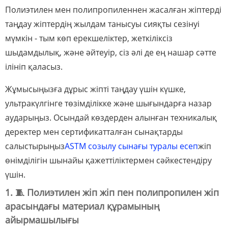
Полиэтилен мен полипропиленнен жасалған жіптерді
таңдау жіптердің жылдам танысуы сияқты сезінуі
мүмкін - тым көп ерекшеліктер, жеткіліксіз
шыдамдылық, және әйтеуір, сіз әлі де ең нашар сәтте
ілініп қаласыз.
Жұмысыңызға дұрыс жіпті таңдау үшін күшке,
ультракүлгінге төзімділікке және шығындарға назар
аударыңыз. Осындай көздерден алынған техникалық
деректер мен сертификатталған сынақтарды
салыстырыңыз
ASTM созылу сынағы туралы есеп
жіп
өнімділігін шынайы қажеттіліктермен сәйкестендіру
үшін.
1. 🧵 Полиэтилен жіп жіп пен полипропилен жіп
арасындағы материал құрамының
айырмашылығы