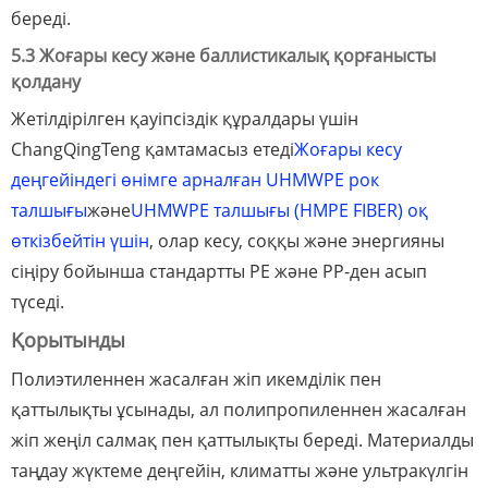
береді.
5.3 Жоғары кесу және баллистикалық қорғанысты
қолдану
Жетілдірілген қауіпсіздік құралдары үшін
ChangQingTeng қамтамасыз етеді
Жоғары кесу
деңгейіндегі өнімге арналған UHMWPE рок
талшығы
және
UHMWPE талшығы (HMPE FIBER) оқ
өткізбейтін үшін
, олар кесу, соққы және энергияны
сіңіру бойынша стандартты PE және PP-ден асып
түседі.
Қорытынды
Полиэтиленнен жасалған жіп икемділік пен
қаттылықты ұсынады, ал полипропиленнен жасалған
жіп жеңіл салмақ пен қаттылықты береді. Материалды
таңдау жүктеме деңгейін, климатты және ультракүлгін