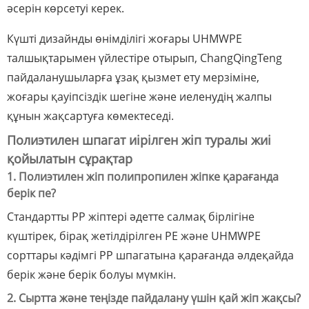
әсерін көрсетуі керек.
Күшті дизайнды өнімділігі жоғары UHMWPE
талшықтарымен үйлестіре отырып, ChangQingTeng
пайдаланушыларға ұзақ қызмет ету мерзіміне,
жоғары қауіпсіздік шегіне және иеленудің жалпы
құнын жақсартуға көмектеседі.
Полиэтилен шпагат иірілген жіп туралы жиі
қойылатын сұрақтар
1. Полиэтилен жіп полипропилен жіпке қарағанда
берік пе?
Стандартты PP жіптері әдетте салмақ бірлігіне
күштірек, бірақ жетілдірілген PE және UHMWPE
сорттары кәдімгі PP шпагатына қарағанда әлдеқайда
берік және берік болуы мүмкін.
2. Сыртта және теңізде пайдалану үшін қай жіп жақсы?