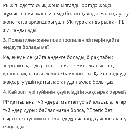
PE жіпі әдетте суық және ылғалды ортада жақсы
жұмыс істейді және икемді болып қалады. Балық аулау
және теңіз арқандары үшін УК-тұрақтандырылған PE
жиі таңдалады.
3. Полиэтилен және полипропилен жіптерін қайта
өңдеуге болады ма?
Иә, екеуін де қайта өңдеуге болады, бірақ табыс
жергілікті қондырғыларға және жиналған жіптің
қаншалықты таза екеніне байланысты. Қайта өңдеуді
жақсарту үшін қатты ластанудан аулақ болыңыз.
4. Қай жіп түрі түйіннің қауіпсіздігін жақсырақ береді?
PP қаттылығы түйіндерді мықтап ұстай алады, ал егер
түйіндер дұрыс байлалмаған болса, PE тегіс беті
сырғып кетуі мүмкін. Түйінді дұрыс таңдау және оқыту
маңызды.