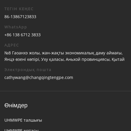
ТЕГІН КЕҢЕС
86-13867123833
WhatsApp
+86 138 6712 3833
АДРЕС
№8 Гаоанхэ жолы, жан-жақты экономикалық даму аймағы,
Янцэ өзені көпірі, Уху қаласы, Аньхой провинциясы, Қытай
Электрондық пошта
cathywang@changqingtengpe.com
Өнімдер
UHMWPE талшығы
UHMWPE матасы