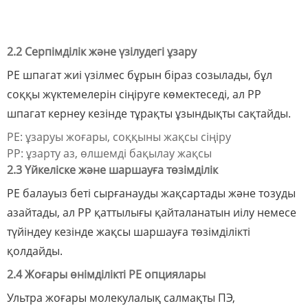
2.2 Серпімділік және үзілудегі ұзару
PE шпагат жиі үзілмес бұрын біраз созылады, бұл
соққы жүктемелерін сіңіруге көмектеседі, ал PP
шпагат кернеу кезінде тұрақты ұзындықты сақтайды.
PE: ұзаруы жоғары, соққыны жақсы сіңіру
PP: ұзарту аз, өлшемді бақылау жақсы
2.3 Үйкеліске және шаршауға төзімділік
PE балауыз беті сырғанауды жақсартады және тозуды
азайтады, ал PP қаттылығы қайталанатын иілу немесе
түйіндеу кезінде жақсы шаршауға төзімділікті
қолдайды.
2.4 Жоғары өнімділікті PE опциялары
Ультра жоғары молекулалық салмақты ПЭ,