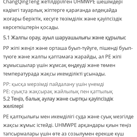
ChangQingTeng жетілдірілген UHMWPE шешімдері
кәдімгі тауарлық жіптерге қарағанда әлдеқайда
жоғары беріктік, кесуге төзімділік және қауіпсіздік
көрсеткіштерін қосады.
5.1 Жалпы орау, ауыл шаруашылығы және құрылыс
PP жіпі жеңіл және орташа буып-түйуге, пішенді буып-
түюге және жалпы қаптамаға жарайды, ал PE жіпі
жұмысшылар үшін жұмсақ өңдеуді және төмен
температурада жақсы икемділікті ұсынады.
PP: қысқа мерзімді пайдалану үшін үнемді
PE: суықта жақсырақ жайлылық пен қаттылық
5.2 Теңіз, балық аулау және сыртқы қауіпсіздік
желілері
PE қалтқылығы мен икемділігі суда және суық мезгілде
жақсы жұмыс істейді. UHMWPE арқандары қиын теңіз
тапсырмалары үшін өте аз созылумен ерекше күш