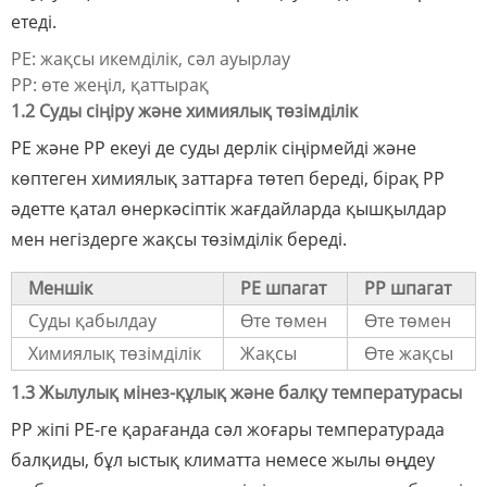
етеді.
PE: жақсы икемділік, сәл ауырлау
PP: өте жеңіл, қаттырақ
1.2 Суды сіңіру және химиялық төзімділік
PE және PP екеуі де суды дерлік сіңірмейді және
көптеген химиялық заттарға төтеп береді, бірақ PP
әдетте қатал өнеркәсіптік жағдайларда қышқылдар
мен негіздерге жақсы төзімділік береді.
Меншік
PE шпагат
PP шпагат
Суды қабылдау
Өте төмен
Өте төмен
Химиялық төзімділік
Жақсы
Өте жақсы
1.3 Жылулық мінез-құлық және балқу температурасы
PP жіпі PE-ге қарағанда сәл жоғары температурада
балқиды, бұл ыстық климатта немесе жылы өңдеу