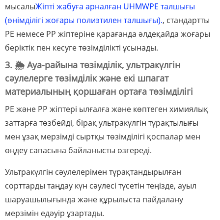
мысалы
Жіпті жабуға арналған UHMWPE талшығы
(өнімділігі жоғары полиэтилен талшығы).
, стандартты
PE немесе PP жіптеріне қарағанда әлдеқайда жоғары
беріктік пен кесуге төзімділікті ұсынады.
3. 🌦️ Ауа-райына төзімділік, ультракүлгін
сәулелерге төзімділік және екі шпагат
материалының қоршаған ортаға төзімділігі
PE жəне PP жіптері ылғалға жəне көптеген химиялық
заттарға төзбейді, бірақ ультракүлгін тұрақтылығы
мен ұзақ мерзімді сыртқы төзімділігі қоспалар мен
өңдеу сапасына байланысты өзгереді.
Ультракүлгін сәулелерімен тұрақтандырылған
сорттарды таңдау күн сәулесі түсетін теңізде, ауыл
шаруашылығында және құрылыста пайдалану
мерзімін едәуір ұзартады.