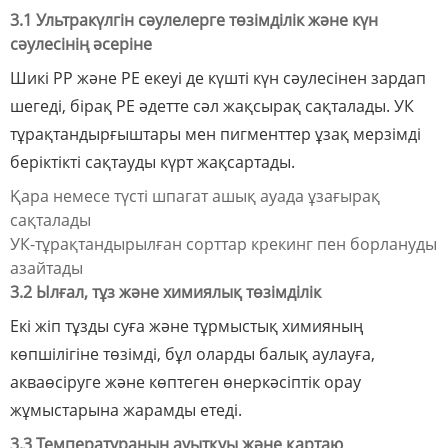
3.1 Ультракүлгін сәулелерге төзімділік және күн
сәулесінің әсеріне
Шикі PP және PE екеуі де күшті күн сәулесінен зардап
шегеді, бірақ PE әдетте сәл жақсырақ сақталады. УК
тұрақтандырғыштары мен пигменттер ұзақ мерзімді
беріктікті сақтауды күрт жақсартады.
Қара немесе түсті шпагат ашық ауада ұзағырақ
сақталады
УК-тұрақтандырылған сорттар крекинг пен борлануды
азайтады
3.2 Ылғал, тұз және химиялық төзімділік
Екі жіп тұзды суға және тұрмыстық химияның
көпшілігіне төзімді, бұл оларды балық аулауға,
акваөсіруге және көптеген өнеркәсіптік орау
жұмыстарына жарамды етеді.
3.3 Температураның ауытқуы және қартаю