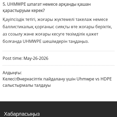
5. UHMWPE шпагат немесе арқанды қашан
қарастыруым керек?
Қауіпсіздік тетігі, жоғары жүктемелі такелаж немесе
баллистикалық қорғаныс сияқты өте жоғары беріктік,
аз созылу және жоғары кесуге төзімділік қажет
болғанда UHMWPE шешімдерін таңдаңыз.
Post time: May-26-2026
Алдыңғы:
Келесі:
Өнеркәсіптік пайдалану үшін Uhmwpe vs HDPE
салыстырмалы талдауы
Хабарласыңыз