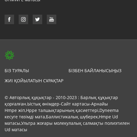
БІЗ ТУРАЛЫ
БІЗБЕН БАЙЛАНЫСЫҢЫЗ
ЖИІ ҚОЙЫЛАТЫН СҰРАҚТАР
© Авторлық құқықтар - 2010-2023 : Барлық құқықтар
қорғалған.
Ыстық өнімдер
-
Сайт картасы
-
Арнайы
Hmpe жіп
,
Hppe талшықтарының қасиеттері
,
Dyneema
кесуге төзімді мата
,
Баллистикалық шүберек
,
Hmpe Ud
матасы
,
Ультра жоғары молекулалық салмақты полиэтилен
Ud матасы