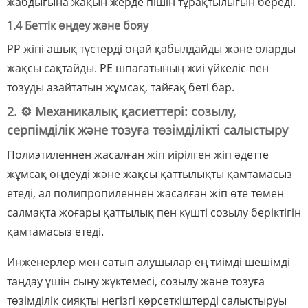
жабдығына жақын жерде пішін тұрақтылығын береді.
1.4 Беттік өңдеу және бояу
PP жіпі ашық түстерді оңай қабылдайды және оларды
жақсы сақтайды. PE шпагатының жиі үйкеліс пен
тозуды азайтатын жұмсақ, тайғақ беті бар.
2. ⚙️ Механикалық қасиеттері: созылу,
серпімділік және тозуға төзімділікті салыстыру
Полиэтиленнен жасалған жіп иірілген жіп әдетте
жұмсақ өңдеуді және жақсы қаттылықты қамтамасыз
етеді, ал полипропиленнен жасалған жіп өте төмен
салмақта жоғары қаттылық пен күшті созылу беріктігін
қамтамасыз етеді.
Инженерлер мен сатып алушылар ең тиімді шешімді
таңдау үшін сыну жүктемесі, созылу және тозуға
төзімділік сияқты негізгі көрсеткіштерді салыстыруы