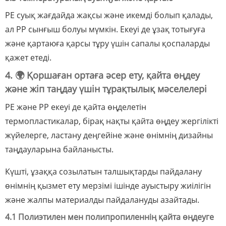
PE суық жағдайда жақсы және икемді болып қалады,
ал PP сынғыш болуы мүмкін. Екеуі де ұзақ тотығуға
және қартаюға қарсы тұру үшін сапалы қоспаларды
қажет етеді.
4. 🌍 Қоршаған ортаға әсер ету, қайта өңдеу
және жіп таңдау үшін тұрақтылық мәселелері
PE және PP екеуі де қайта өңделетін
термопластикалар, бірақ нақты қайта өңдеу жергілікті
жүйелерге, ластану деңгейіне және өнімнің дизайны
таңдауларына байланысты.
Күшті, ұзаққа созылатын талшықтарды пайдалану
өнімнің қызмет ету мерзімі ішінде ауыстыру жиілігін
және жалпы материалды пайдалануды азайтады.
4.1 Полиэтилен мен полипропиленнің қайта өңдеуге