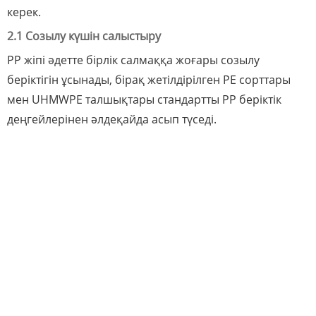
керек.
2.1 Созылу күшін салыстыру
PP жіпі әдетте бірлік салмаққа жоғары созылу
беріктігін ұсынады, бірақ жетілдірілген PE сорттары
мен UHMWPE талшықтары стандартты PP беріктік
деңгейлерінен әлдеқайда асып түседі.